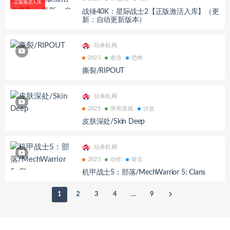
战锤40K：星际战士2【正版激活入库】（更
新：自动更新版本）
玩单机网
2025
射击
恐怖
撕裂/RIPOUT
玩单机网
2025
所有游戏
沙盒
皮肤深处/Skin Deep
玩单机网
2025
动作
射击
机甲战士5：部落/MechWarrior 5: Clans
1
2
3
4
…
9