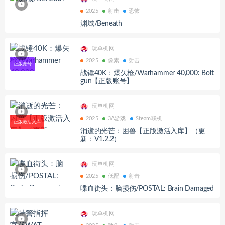
2025
射击
恐怖
渊域/Beneath
玩单机网
2025
像素
射击
战锤40K：爆矢枪/Warhammer 40,000: Bolt
gun【正版账号】
玩单机网
2025
3A游戏
Steam联机
消逝的光芒：困兽【正版激活入库】（更
新：V1.2.2）
玩单机网
2025
低配
射击
喋血街头：脑损伤/POSTAL: Brain Damaged
玩单机网