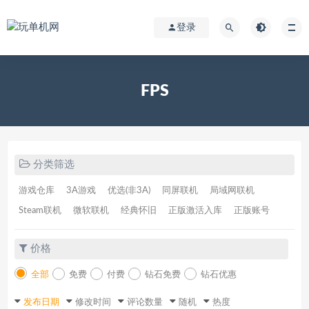
登录
FPS
分类筛选
游戏仓库
3A游戏
优选(非3A)
同屏联机
局域网联机
Steam联机
微软联机
经典怀旧
正版激活入库
正版账号
价格
全部
免费
付费
钻石免费
钻石优惠
发布日期
修改时间
评论数量
随机
热度