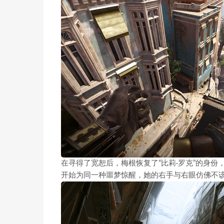
在寻得了宽恕后，梅根恢复了“比莉·罗克”的身
开始为同一种噩梦惊醒，她的右手与右眼仿佛不