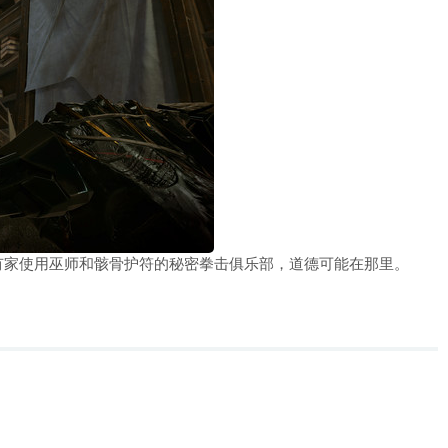
有家使用巫师和骸骨护符的秘密拳击俱乐部，道德可能在那里。