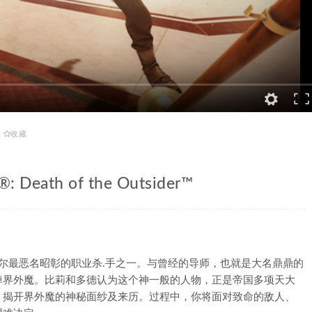
收藏
eath of the Outsider™
沃尔最恶名昭彰的职业杀.手之一。与曾经的导师，也就是大名鼎鼎的
掉界外魔。比莉和多德认为这个神一般的人物，正是帝国多项天大
，揭开界外魔的神秘面纱及来历。过程中，你将面对致命的敌人、