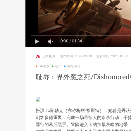
0:00
/
01:34
玩单机网
发布时间: 2020-09-10
更新时间: 2023-10-30
3A游戏
动作
所有游戏
耻辱：界外魔之死/Dishonored®: D
扮演比莉‧勒克（亦称梅根‧福斯特），她曾是丹
刺客多德重聚，完成一场最惊人的暗杀行动：干
罪行的幕后黑手。冒险进入卡纳加最灰暗的地带