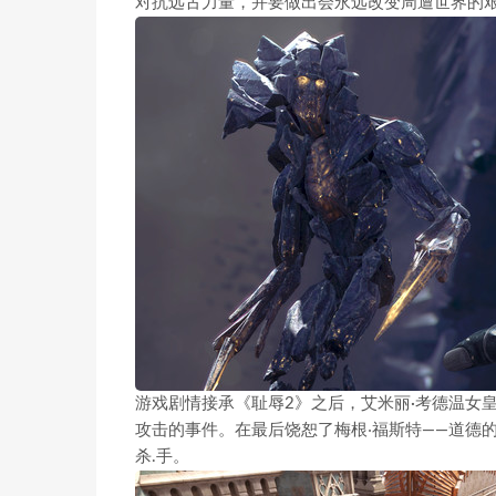
对抗远古力量，并要做出会永远改变周遭世界的
游戏剧情接承《耻辱2》之后，艾米丽·考德温女
攻击的事件。在最后饶恕了梅根‧福斯特——道德
杀.手。