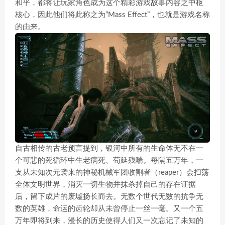
和平，都将让玩家角色成为这个精彩游戏故事内容之中枢
核心，因此他们将此称之为“Mass Effect”，也就是游戏名称
的由来。
自古相传的古老预言提到，银河中所有的生命体无不在一
个可悲的死循环中生老病死、苟延残喘。每隔五万年，一
支从未知次元袭来的神秘机械军团收割者（reaper）会扫荡
全体文明世界，消灭一切生物并抹杀掉自己的存在证据
后，留下成片的废墟扬长而去。无数个世代无数的抗争无
数的英雄，命运的齿轮却从未曾停止一丝一毫。又一个五
万年即将到来，漫长的历史使得人们又一次忘记了未知的