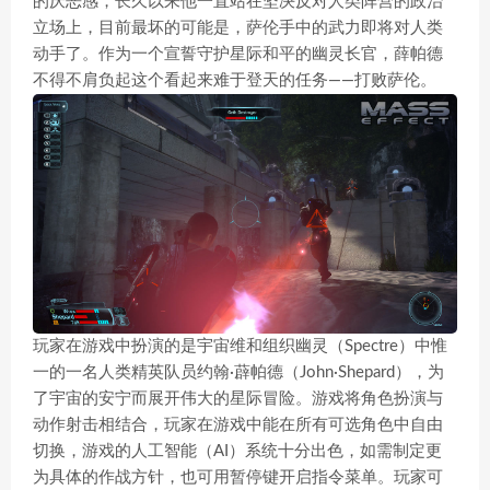
的厌恶感，长久以来他一直站在坚决反对人类阵营的政治
立场上，目前最坏的可能是，萨伦手中的武力即将对人类
动手了。作为一个宣誓守护星际和平的幽灵长官，薛帕德
不得不肩负起这个看起来难于登天的任务——打败萨伦。
玩家在游戏中扮演的是宇宙维和组织幽灵（Spectre）中惟
一的一名人类精英队员约翰·薜帕德（John·Shepard），为
了宇宙的安宁而展开伟大的星际冒险。游戏将角色扮演与
动作射击相结合，玩家在游戏中能在所有可选角色中自由
切换，游戏的人工智能（AI）系统十分出色，如需制定更
为具体的作战方针，也可用暂停键开启指令菜单。玩家可