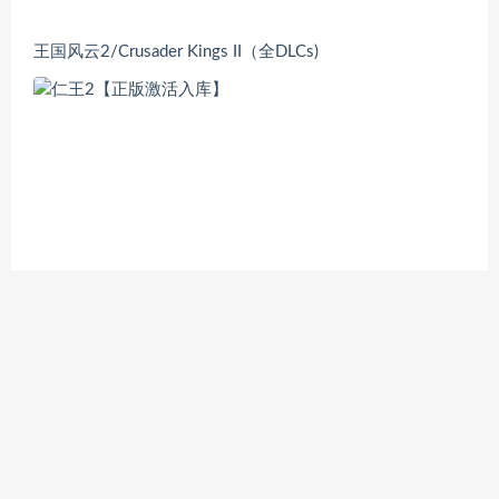
王国风云2/Crusader Kings II（全DLCs)
仁王2【正版激活入库】
提交游戏
|
联系我们
|
投诉举报 | Complaint Guidelines
| 玩单机网
Copyright © 2016 -2026 Bitgene. All Rights Reserved.
PlayDanJi 版权所有