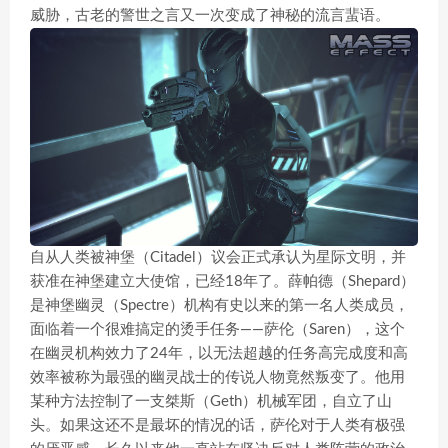
威胁，古老的警世之言又一次变成了神秘的流言蜚语。
自从人类被神堡（Citadel）议会正式承认为星际文明，并
获准在神堡建立大使馆，已经18年了。薛帕德（Shepard）
是神堡幽灵（Spectre）机构有史以来的第一名人类成员，
面临着一个很难搞定的烫手任务——萨伦（Saren），这个
在幽灵机构效力了24年，以无法超越的任务高完成度和高
效率被称为最强的幽灵战士的传说人物竟然叛变了。他用
某种方法控制了一支桀斯（Geth）机械军团，自立了山
头。如果这还不是最坏的情况的话，萨伦对于人类有极强