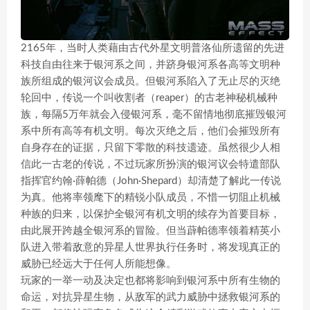
2165年，当时人类藉由古代外星文明普洛仙所遗留的先进
科技自由往来于银河系之间，并跻身银河系各高等文明种
族所组成的银河议会成员。但银河系陷入了无止尽的灭绝
轮回中，传说一个叫收割者（reaper）的古老神秘机械种
族，每隔5万年就会入侵银河系，毫不留情地彻底摧毁银河
系中所有高等有机文明。每次灭绝之后，他们会摧毁所有
自身存在的证据，只留下零散的科技遗迹。虽然很少人相
信此一古老的传说，不过玩家所扮演的银河议会特遣部队
指挥官约翰·薛帕德（John·Shepard）却清楚了解此一传说
为真。他将率领麾下的精锐小队成员，不惜一切阻止机械
种族的归来，以保护全银河有机文明的续存为首要目标，
由此展开跨越全银河系的冒险。但当薜帕德率领着精英小
队进入带着敌意的异星人世界执行任务时，将发现真正的
威胁已经远大于任何人所能想像。
玩家的一举一动及决定也都将影响到银河系中所有生物的
命运，对抗异星生物，从敌军的武力威胁中拯救银河系的