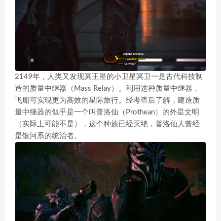
2149年，人类又发现冥王星的小卫星冥卫一是古代科技制
造的质量中继器（Mass Relay）。利用这种质量中继器，
飞船可实现更为高效的星际旅行。经考查后了解，建造质
量中继器的似乎是一个叫普洛仙（Prothean）的外星文明
（实际上可能不是），这个种族已经灭绝，普洛仙人曾经
是银河系的统治者。