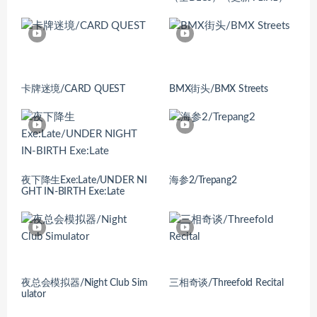
卡牌迷境/CARD QUEST
BMX街头/BMX Streets
夜下降生Exe:Late/UNDER NI
海参2/Trepang2
GHT IN-BIRTH Exe:Late
夜总会模拟器/Night Club Sim
三相奇谈/Threefold Recital
ulator