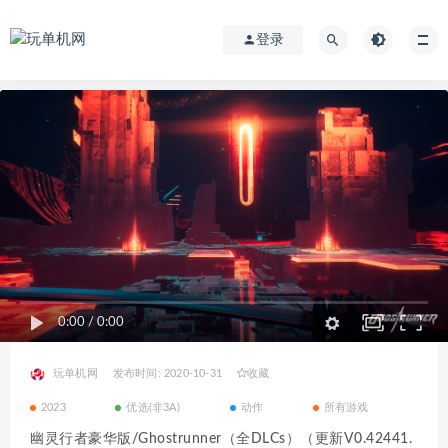
登录
0:00
/
0:00
玩单机网
发布时间: 2020-10-31
收藏
2023
优选(非3A)
动作
所有游戏
幽灵行者豪华版/Ghostrunner（全DLCs）（更新V0.42441.