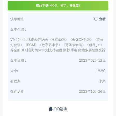
赠品下载(MOD、补丁、修改器)
演示地址
查看
版本介绍：
V0.42441.48豪华版|内含《冬季套装》《金属OX包装》《霓虹
灯套装》《BGM》《数字艺术书》《万圣节套装》《项目_ el》
等全部DLC|官方简体中文|支持键盘.鼠标.手柄|附赠多属性修改器
版本日期：
2023年02月12日
大小:
19.9G
有效期
永久
最近更新
2023年10月26日
QQ咨询