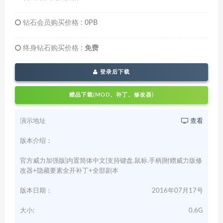
钻石会员购买价格 :
0PB
终身钻石购买价格 :
免费
登录后下载
赠品下载(MOD、补丁、修改器)
演示地址
查看
版本介绍：
官方威力加强版|内置简体中文|支持键盘.鼠标.手柄|附赠威力版修
改器+隐藏要素全开补丁+全部剧本
版本日期：
2016年07月17号
大小:
0.6G