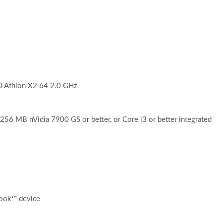
D Athlon X2 64 2.0 GHz
56 MB nVidia 7900 GS or better, or Core i3 or better integrated
book™ device