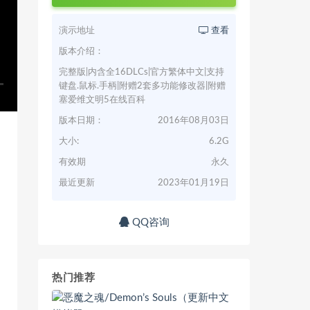
演示地址
查看
版本介绍：
完整版|内含全16DLCs|官方繁体中文|支持
键盘.鼠标.手柄|附赠2套多功能修改器|附赠
塞爱维文明5在线百科
版本日期：
2016年08月03日
大小:
6.2G
有效期
永久
最近更新
2023年01月19日
QQ咨询
热门推荐