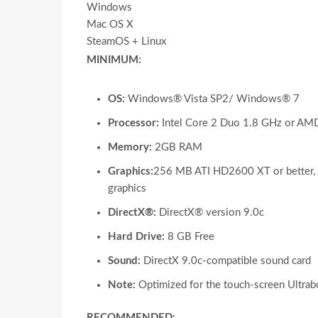
Windows
Mac OS X
SteamOS + Linux
MINIMUM:
OS:
Windows® Vista SP2/ Windows® 7
Processor:
Intel Core 2 Duo 1.8 GHz or AM
Memory:
2GB RAM
Graphics:
256 MB ATI HD2600 XT or better, 2
graphics
DirectX®:
DirectX® version 9.0c
Hard Drive:
8 GB Free
Sound:
DirectX 9.0c-compatible sound card
Note:
Optimized for the touch-screen Ultra
RECOMMENDED: