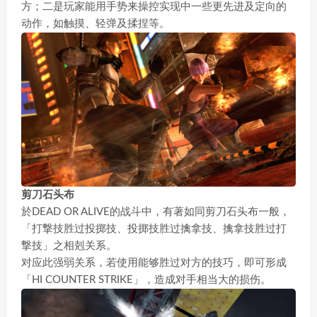
方；二是玩家能用手势来操控实现中一些更先进及定向的
动作，如触摸、轻弹及揉捏等。
剪刀石头布
於DEAD OR ALIVE的战斗中，有著如同剪刀石头布一般，
「打撃技胜过投掷技、投掷技胜过擒拿技、擒拿技胜过打
撃技」之相剋关系。
对应此强弱关系，若使用能够胜过对方的技巧，即可形成
「HI COUNTER STRIKE」，造成对手相当大的损伤。