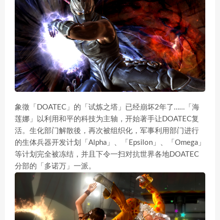
象徵「DOATEC」的「试炼之塔」已经崩坏2年了……「海
莲娜」以利用和平的科技为主轴，开始著手让DOATEC复
活。生化部门解散後，再次被组织化，军事利用部门进行
的生体兵器开发计划「Alpha」、「Epsilon」、「Omega」
等计划完全被冻结，并且下令一扫对抗世界各地DOATEC
分部的「多诺万」一派。