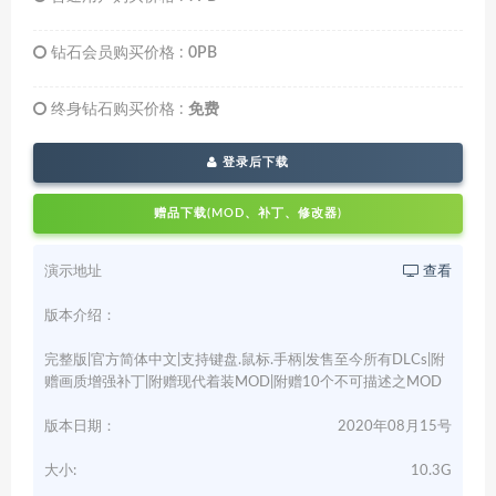
钻石会员购买价格 :
0PB
终身钻石购买价格 :
免费
登录后下载
赠品下载(MOD、补丁、修改器)
演示地址
查看
版本介绍：
完整版|官方简体中文|支持键盘.鼠标.手柄|发售至今所有DLCs|附
赠画质增强补丁|附赠现代着装MOD|附赠10个不可描述之MOD
版本日期：
2020年08月15号
大小:
10.3G