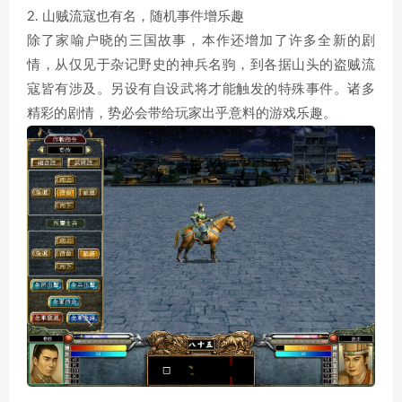
2. 山贼流寇也有名，随机事件增乐趣
除了家喻户晓的三国故事，本作还增加了许多全新的剧
情，从仅见于杂记野史的神兵名驹，到各据山头的盗贼流
寇皆有涉及。另设有自设武将才能触发的特殊事件。诸多
精彩的剧情，势必会带给玩家出乎意料的游戏乐趣。