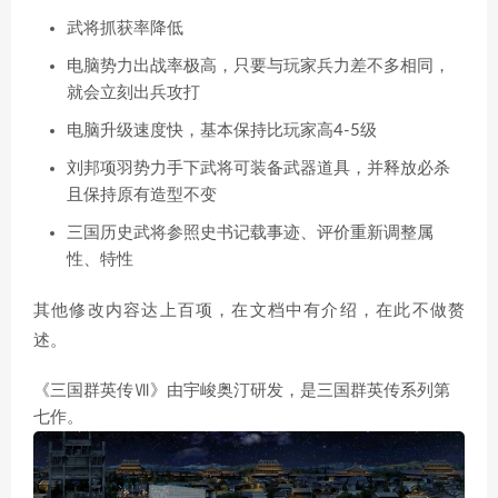
武将抓获率降低
电脑势力出战率极高，只要与玩家兵力差不多相同，
就会立刻出兵攻打
电脑升级速度快，基本保持比玩家高4-5级
刘邦项羽势力手下武将可装备武器道具，并释放必杀
且保持原有造型不变
三国历史武将参照史书记载事迹、评价重新调整属
性、特性
其他修改内容达上百项，在文档中有介绍，在此不做赘
述。
《三国群英传Ⅶ》由宇峻奥汀研发，是三国群英传系列第
七作。