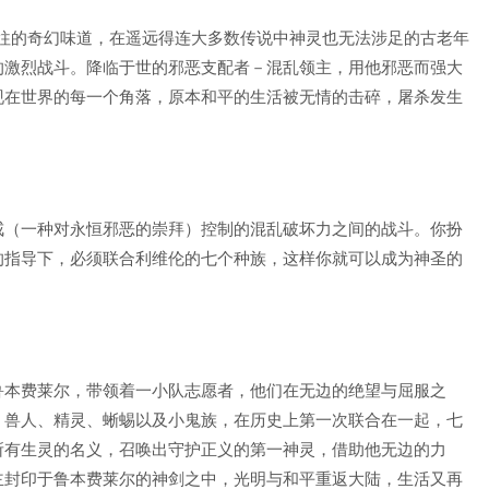
神往的奇幻味道，在遥远得连大多数传说中神灵也无法涉足的古老年
的激烈战斗。降临于世的邪恶支配者－混乱领主，用他邪恶而强大
现在世界的每一个角落，原本和平的生活被无情的击碎，屠杀发生
戒（一种对永恒邪恶的崇拜）控制的混乱破坏力之间的战斗。你扮
的指导下，必须联合利维伦的七个种族，这样你就可以成为神圣的
鲁本费莱尔，带领着一小队志愿者，他们在无边的绝望与屈服之
、兽人、精灵、蜥蜴以及小鬼族，在历史上第一次联合在一起，七
所有生灵的名义，召唤出守护正义的第一神灵，借助他无边的力
主封印于鲁本费莱尔的神剑之中，光明与和平重返大陆，生活又再