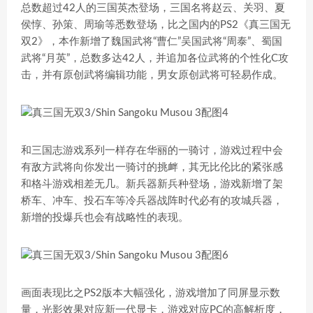
总数超过42人的三国英杰登场，三国名将赵云、关羽、夏
侯惇、孙策、周瑜等悉数登场，比之国内的PS2《真三国无
双2》，本作新增了魏国武将“曹仁”吴国武将“周泰”、蜀国
武将“月英”，总数多达42人，并追加各位武将的个性化C攻
击，并有原创武将编辑功能，男女原创武将可轻易作成。
和三国志游戏系列一样存在华丽的一骑讨，游戏过程中会
有敌方武将向你发出一骑讨的挑衅，其无比伦比的紧张感
和格斗游戏相差无几。新兵器新兵种登场，游戏新增了架
桥车、冲车、投石车等冷兵器战阵时代必有的攻城兵器，
新增的投爆兵也会有战略性的表现。
画面表现比之PS2版本大幅强化，游戏增加了同屏显示数
量，光影效果对应新一代显卡，游戏对应PC的高解析度，