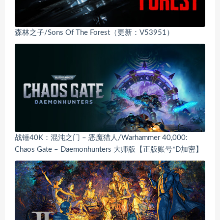
森林之子/Sons Of The Forest（更新：V53951）
战锤40K：混沌之门 – 恶魔猎人/Warhammer 40,000:
Chaos Gate – Daemonhunters 大师版【正版账号*D加密】