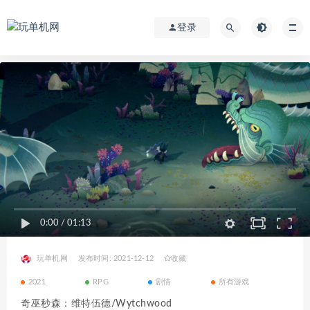
登录
0:00
/
01:13
玩单机网
发布时间: 2021-12-12
收藏
2021
RPG
剧情
所有游戏
奇巫秒森：维特伍德/Wytchwood