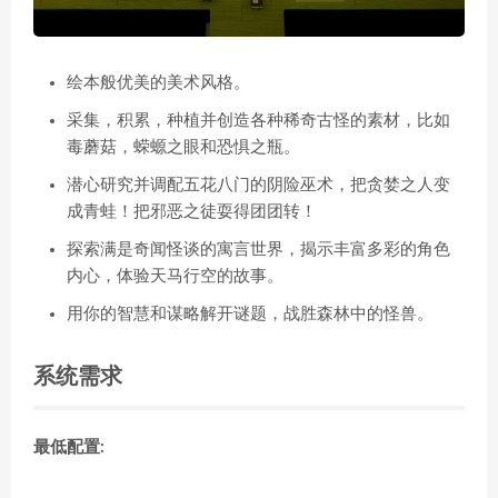
绘本般优美的美术风格。
采集，积累，种植并创造各种稀奇古怪的素材，比如
毒蘑菇，蝾螈之眼和恐惧之瓶。
潜心研究并调配五花八门的阴险巫术，把贪婪之人变
成青蛙！把邪恶之徒耍得团团转！
探索满是奇闻怪谈的寓言世界，揭示丰富多彩的角色
内心，体验天马行空的故事。
用你的智慧和谋略解开谜题，战胜森林中的怪兽。
系统需求
最低配置: