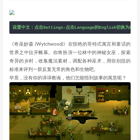
设置中文：点击Settings-点击Language的English切换为Chin
《奇巫妙森 (Wytchwood)》在惊艳的哥特式寓言和童话的
世界之中拉开帷幕。你将扮演一位林中的神秘女巫，探索
奇异的乡村，收集魔法素材，调配各种巫术，用你别扭的
标准来评判一群反复无常的角色和生物吧。
毕竟，没有你的谆谆教诲，他们怎能悟到故事的寓意呢？