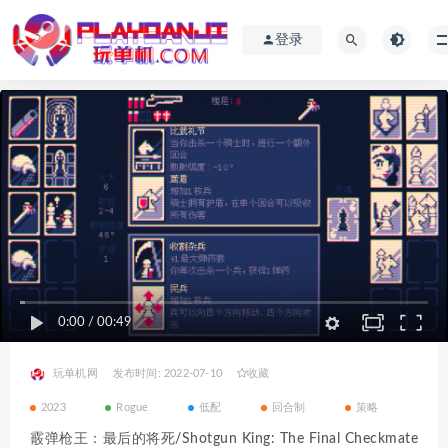
登录
0:00
/
00:49
玩单机网
发布时间: 2022-07-10
收藏
2023
Rogue
低配
回合制
策略
霰弹枪王：最后的将死/Shotgun King: The Final Checkmate