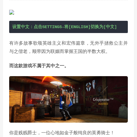
设置中文：点击SETTINGS-将[ENGLISH]切换为[中文]
有许多故事歌颂英雄主义和宏伟篇章，无外乎拯救公主并
与之偕老，顺带因为联姻而掌握王国的半数大权。
而这款游戏不属于其中之一。
你是贱贱爵士，一位心地如金子般纯良的英勇骑士！