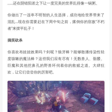
……还在阴错阳差之下让一度完美的世界乱得像一锅粥。
你做出了一连串不明智的人生选择，成功地给世界带来了
混乱…现在你需要赶在下周中旬之前，撂倒你的宿敌“不朽
者”来摆平乱子！
搞笑砍杀
你喜欢布娃娃效果吗？剑呢？狼牙棒？能够散播传染性轻
度咳嗽的魔法棒？这些我们应有尽有！无数兽人、骷髅、
巨魔和其他挖鼻孔的野兽环伺着你的救赎之道。大肆狂
欢，让它们尝尝你的厉害吧。