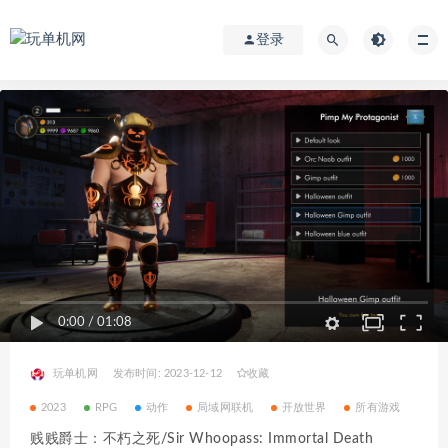
登录
0:00
/
01:08
玩单机网
发布时间: 2023-12-12
收藏
2023
RPG
动作
局域网联机
开放世界
所有游戏
贱贱爵士：不朽之死/Sir Whoopass: Immortal Death