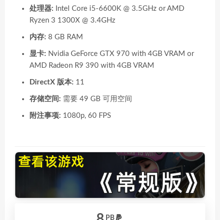
处理器:
Intel Core i5-6600K @ 3.5GHz or AMD
Ryzen 3 1300X @ 3.4GHz
内存:
8 GB RAM
显卡:
Nvidia GeForce GTX 970 with 4GB VRAM or
AMD Radeon R9 390 with 4GB VRAM
DirectX 版本:
11
存储空间:
需要 49 GB 可用空间
附注事项:
1080p, 60 FPS
8
PB