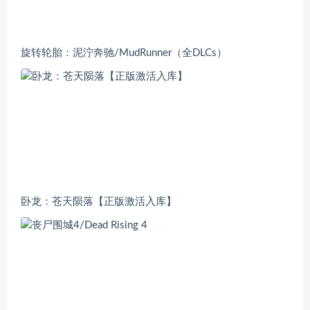
旋转轮胎：泥泞奔驰/MudRunner（全DLCs）
卧龙：苍天陨落【正版激活入库】