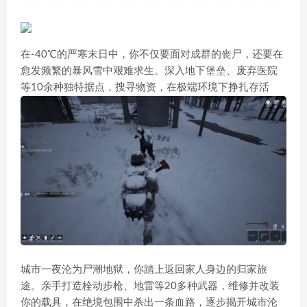
在-40℃的严寒末日中，你不仅要面对成群的丧尸，还要在
愈发频繁的暴风雪中艰难求生。深入地下堡垒、废弃医院
等10余种独特据点，搜寻物资，在极端环境下挣扎存活
城市一夜沦为尸潮地狱，你踏上返回家人身边的归家旅
途。亲手打造栓动步枪、地雷等20多种武器，维修并改装
你的载具，在绝境包围中杀出一条血路，逐步揭开城市沦