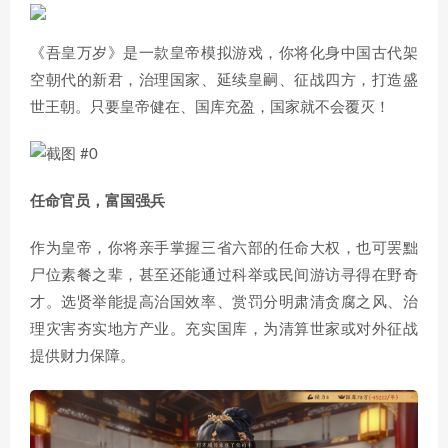
《吾皇万岁》是一款皇帝模拟游戏，你将化身中国古代架
空朝代的新君，治理国家、延续皇嗣、征战四方，打造盛
世王朝。只要皇帝健在、国库充盈，国家就不会覆灭！
任命官员，富国强兵
作为皇帝，你将亲手掌握三省六部的任命大权，也可罢黜
尸位素餐之辈，甚至还能通过科举或民间游访寻得在野奇
才。选贤举能提高治国效率、赏罚分明肃清贪腐之风、治
理灾害夯实地方产业。充实国库，为清算世家或对外征战
提供财力保障。