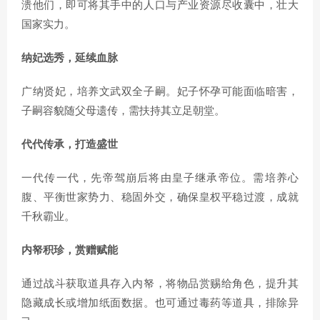
溃他们，即可将其手中的人口与产业资源尽收囊中，壮大
国家实力。​
纳妃选秀，延续血脉
广纳贤妃，培养文武双全子嗣。妃子怀孕可能面临暗害，
子嗣容貌随父母遗传，需扶持其立足朝堂。
代代传承，打造盛世
一代传一代，先帝驾崩后将由皇子继承帝位。需培养心
腹、平衡世家势力、稳固外交，确保皇权平稳过渡，成就
千秋霸业。
内帑积珍，赏赠赋能
通过战斗获取道具存入内帑，将物品赏赐给角色，提升其
隐藏成长或增加纸面数据。也可通过毒药等道具，排除异