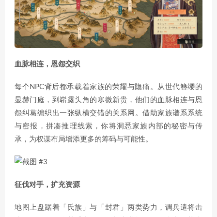
血脉相连，恩怨交织
每个NPC背后都承载着家族的荣耀与隐痛。从世代簪缨的
显赫门庭，到崭露头角的寒微新贵，他们的血脉相连与恩
怨纠葛编织出一张纵横交错的关系网。借助家族谱系系统
与密报，拼凑推理线索，你将洞悉家族内部的秘密与传
承，为权谋布局增添更多的筹码与可能性。
征伐对手，扩充资源
地图上盘踞着「氏族」与「封君」两类势力，调兵遣将击