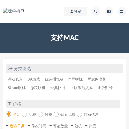
登录
支持MAC
分类筛选
游戏仓库
3A游戏
优选(非3A)
同屏联机
局域网联机
Steam联机
微软联机
经典怀旧
正版激活入库
正版账号
价格
全部
免费
付费
钻石免费
钻石优惠
发布日期
修改时间
评论数量
随机
热度