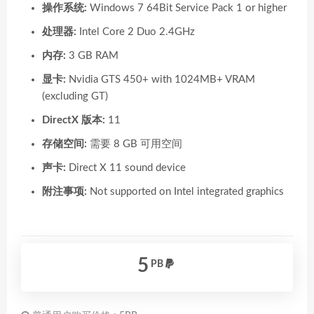
操作系统:
Windows 7 64Bit Service Pack 1 or higher
处理器:
Intel Core 2 Duo 2.4GHz
内存:
3 GB RAM
显卡:
Nvidia GTS 450+ with 1024MB+ VRAM
(excluding GT)
DirectX 版本:
11
存储空间:
需要 8 GB 可用空间
声卡:
Direct X 11 sound device
附注事项:
Not supported on Intel integrated graphics
5
PB