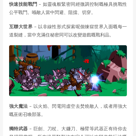
快速技能戰鬥
– 如靈魂般緊密同經微調控制嘅極具挑戰性
公平戰鬥。喺敵人當中閃避、阻擋、切穿。
互聯大世界
– 以非線性形式探索呢個煉獄世界入面嘅每一
道裂縫，當中充滿住秘密同可以改變遊戲嘅戰利品。
強大魔法
– 以火焰、閃電同虛空去焚燒敵人，或者用強大
嘅巫術召喚部落。
獨特武器
– 巨劍、刀杖、大鐮刀、極臂等武器正有待你去