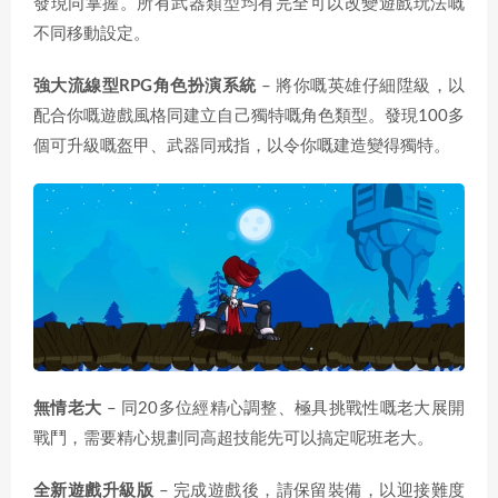
發現同掌握。所有武器類型均有完全可以改變遊戲玩法嘅
不同移動設定。
強大流線型RPG角色扮演系統
– 將你嘅英雄仔細陞級，以
配合你嘅遊戲風格同建立自己獨特嘅角色類型。發現100多
個可升級嘅盔甲、武器同戒指，以令你嘅建造變得獨特。
無情老大
– 同20多位經精心調整、極具挑戰性嘅老大展開
戰鬥，需要精心規劃同高超技能先可以搞定呢班老大。
全新遊戲升級版
– 完成遊戲後，請保留裝備，以迎接難度