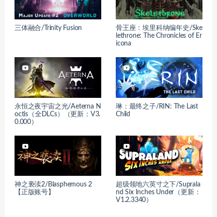
三体融合/Trinity Fusion
骨王座：埃里科纳编年史/Ske
lethrone: The Chronicles of Er
icona
永恒之夜宇宙之光/Aeterna N
琳：最终之子/RIN: The Last
octis（全DLCs）（更新：V3.
Child
0.000）
神之亵渎2/Blasphemous 2
超级领地六英寸之下/Suprala
【正版账号】
nd Six Inches Under（更新：
V1.2.3340）