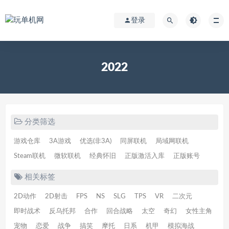
登录
2022
分类筛选
游戏仓库
3A游戏
优选(非3A)
同屏联机
局域网联机
Steam联机
微软联机
经典怀旧
正版激活入库
正版账号
相关标签
2D动作
2D射击
FPS
NS
SLG
TPS
VR
二次元
即时战术
反乌托邦
合作
回合战略
太空
奇幻
女性主角
宠物
恋爱
战争
搞笑
摩托
日系
机甲
模拟海战