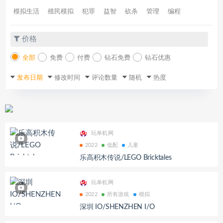
模拟生活
殖民模拟
犯罪
益智
砍杀
管理
编程
价格
全部
免费
付费
钻石免费
钻石优惠
发布日期
修改时间
评论数量
随机
热度
玩单机网
2022
低配
儿童
乐高积木传说/LEGO Bricktales
玩单机网
2022
所有游戏
模拟
深圳 IO/SHENZHEN I/O