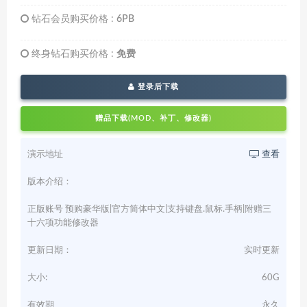
钻石会员购买价格 :
6PB
终身钻石购买价格 :
免费
登录后下载
赠品下载(MOD、补丁、修改器)
演示地址
查看
版本介绍：
正版账号 预购豪华版|官方简体中文|支持键盘.鼠标.手柄|附赠三
十六项功能修改器
更新日期：
实时更新
大小:
60G
有效期
永久