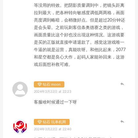
等没用的特效。把阴影质量调到中，把镜头距离
拉到最大，把各种转向敏感度调低两两格，画面
亮度调到略暗，会稍微好点。但是超过20分钟还
是会头晕。之前玩刺客信条奥德赛之类的游戏，
画面质量比这个好也没出现这种情况。这游戏要
是买的正版就直接申请退款了。感觉这游戏唯一
牛逼的就是运营，真能吹呀。和他比起来，2077
和星空都是良心大作，起码人家能补回来，这游
戏后面想补救可难。
钻石 moon
2024年3月22日 at 22:23
客服啥时候通过一下呀
钻石 玩单机网
2024年3月22日 at 22:40