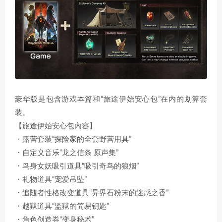
豪华版是包含游戏本篇和“旅途伊始安心包”在内的划算套
装。
【旅途伊始安心包內容】
・露营套装“探险家的全套野营用具”
・自定义音乐“龙之信条 原声集”
・鸟身女妖吸引道具“吸引奇鸟的狼烟”
・礼物道具“宠爱吊坠”
・追随者性格改变道具“异界石粉末的迷惑之香”
・越狱道具“监狱的简易钥匙”
・角色创造券“变身秘术”