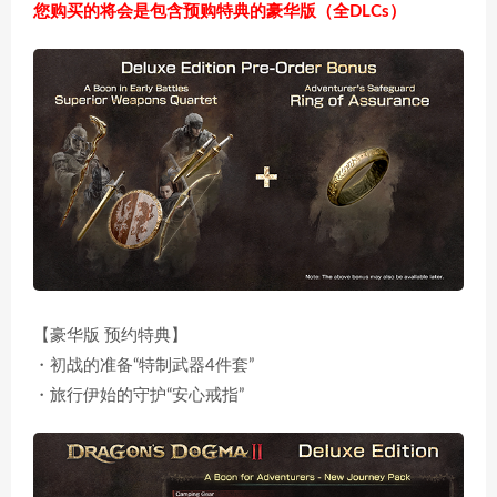
您购买的将会是包含预购特典的豪华版（全DLCs）
【豪华版 预约特典】
・初战的准备“特制武器4件套”
・旅行伊始的守护“安心戒指”