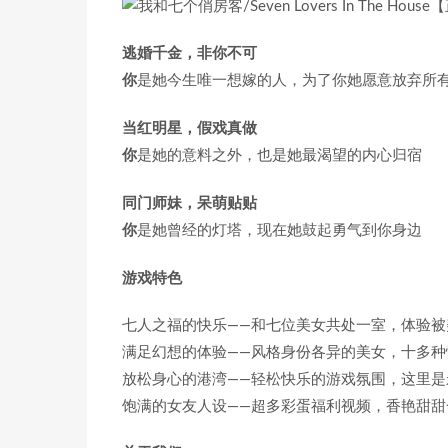
逃婚千金，非你不可
你
是她今生唯一想嫁的人，为了你她愿意放弃所
当红明星，假戏真做
你
是她的意料之外，也是她最渴望的内心归宿
同门师妹，呆萌贴贴
你
是她曾经的灯塔，现在她鼓起勇气到你身边
游戏特色
七人之福的快乐——和七位美女共处一室，体验被
满足幻想的体验——风格身份各异的美女，十多
放松身心的港湾——轻松快乐的游戏氛围，这里是
饱满的女友人设——超多彩蛋福利视频，香艳甜甜