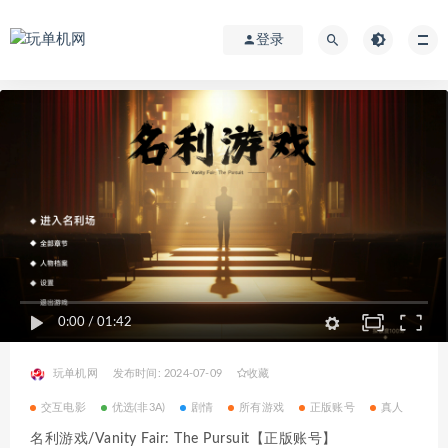
登录
0:00
/
01:42
玩单机网
发布时间: 2024-07-09
收藏
交互电影
优选(非3A)
剧情
所有游戏
正版账号
真人
名利游戏/Vanity Fair: The Pursuit【正版账号】