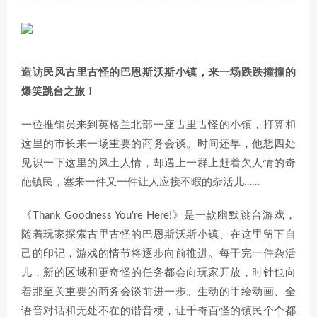
造访民风古里古怪的巴恩斯沃斯小镇，来一场跌跌撞撞的
爆笑跳台之旅！
一位推销员来到英格兰北部一座古里古怪的小镇，打算和
这里的市长来一场重要的商务会谈。时间还早，他想四处
见识一下这里的风土人情，却遇上一群上赶着欠人情的奇
葩镇民，塞来一件又一件让人应接不暇的杂活儿……
《Thank Goodness You’re Here!》是一款幽默跳台游戏，
随着玩家探索古里古怪的巴恩斯沃斯小镇、在这里留下自
己的印记，游戏的情节将逐步向前推进。每干完一件杂活
儿，新的区域和更奇怪的任务都会向玩家开放，时针也向
着那至关重要的商务会谈前进一步。生动的手绘动画、全
语音对话和无处不在的谐音梗，让千奇百怪的镇民个个都