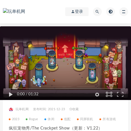
登录
0:00
/
01:32
玩单机网
发布时间: 2021-12-23
收藏
2023
Rogue
休闲
低配
同屏联机
所有游戏
疯狂宠物秀/The Crackpet Show（更新：V1.22）