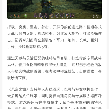
挥砍、突袭、重击、射击，开辟你的前进之路！精通各式
近战兵器与火器，熟练招架、闪避敌人攻势，打出流畅连
击。记得时刻留意全新装备：军刀、细剑、长戟、巨剑、
手枪、滑膛枪等应有尽有。
通过天赋与灵活搭配的独特装甲套装，打造你的专属战斗
风格。善用食物与药剂获得强力增益。 迎战形形色色的敌
人与极具挑战的首领，在考验中锤炼技艺，击败强敌，夺
取珍惜宝藏。
《风启之旅》支持单人离线游玩，也可与好友联机合作，
最多容纳八位玩家，同时提供自建房间与专属服务器两种
模式。游戏采用程序生成技术，赋予每段旅程的独特风