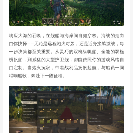
响应大海的召唤，在舰船与海岸间自如穿梭。海战的走向
由你抉择——无论是远程炮火对轰，还是近身接舷激战，每
一步决策都至关重要。从灵巧的双桅纵帆船、全能的双桅
横帆船，到威猛的大型护卫舰，都能依照你的游戏风格自
由定制。当炮火沉寂，带着战利品扬帆起航，与船员一同
唱响船歌，奔赴下一段征程。