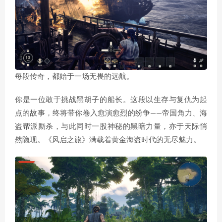
每段传奇，都始于一场无畏的远航。
你是一位敢于挑战黑胡子的船长。这段以生存与复仇为起
点的故事，终将带你卷入愈演愈烈的纷争——帝国角力、海
盗帮派厮杀，与此同时一股神秘的黑暗力量，亦于天际悄
然隐现。《风启之旅》满载着黄金海盗时代的无尽魅力。