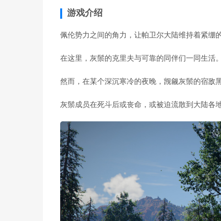
游戏介绍
佩伦势力之间的角力，让帕卫尔大陆维持着紧绷
在这里，灰鬃的克里夫与可靠的同伴们一同生活
然而，在某个深沉寒冷的夜晚，觊觎灰鬃的宿敌
灰鬃成员在死斗后或丧命，或被迫流散到大陆各