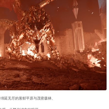
。绵延无尽的葱郁平原与茂密森林、