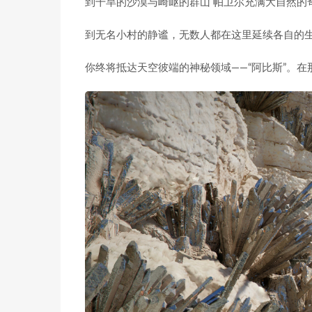
到干旱的沙漠与崎岖的群山 帕卫尔充满大自然的
到无名小村的静谧，无数人都在这里延续各自的
你终将抵达天空彼端的神秘领域——“阿比斯”。