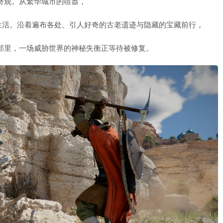
奇观。从繁华城市的喧嚣，
生活。沿着遍布各处、引人好奇的古老遗迹与隐藏的宝藏前行，
在那里，一场威胁世界的神秘失衡正等待被修复。