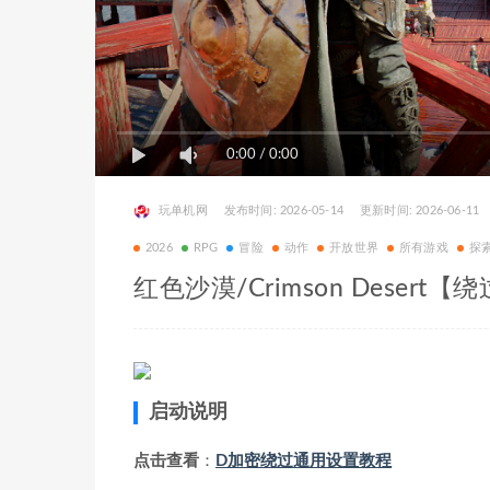
0:00
/
0:00
玩单机网
发布时间: 2026-05-14
更新时间: 2026-06-11
2026
RPG
冒险
动作
开放世界
所有游戏
探
红色沙漠/Crimson Desert
启动说明
点击查看
：
D加密绕过通用设置教程