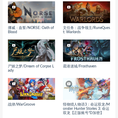
挪威：血誓/NORSE: Oath of
文任务：战争领主/RuneQues
Blood
t: Warlords
尸姬之梦/Dream of Corpse L
霜港迷城/Frosthaven
ady
战律/WarGroove
怪物猎人物语3：命运双龙/M
onster Hunter Stories 3: 命运
双龙【正版账号*D加密】