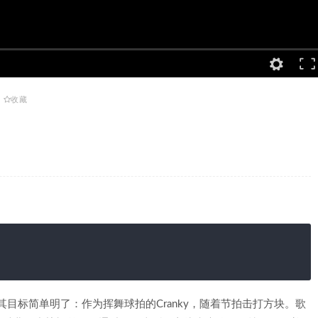
收藏
戏，其目标简单明了：作为挥舞球拍的Cranky，随着节拍击打方块。歌