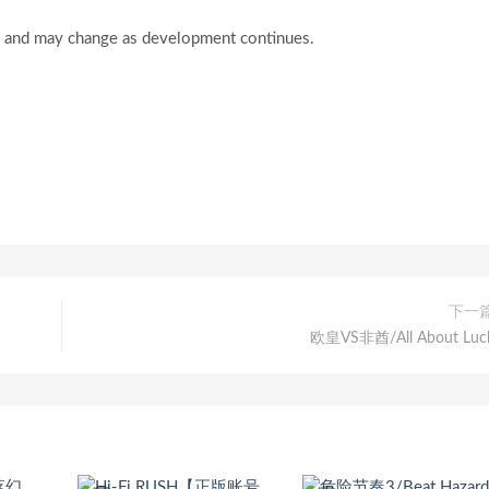
e, and may change as development continues.
下一
欧皇VS非酋/All About Luc