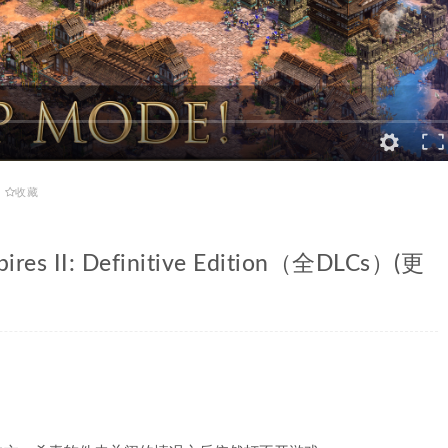
收藏
 II: Definitive Edition（全DLCs）(更