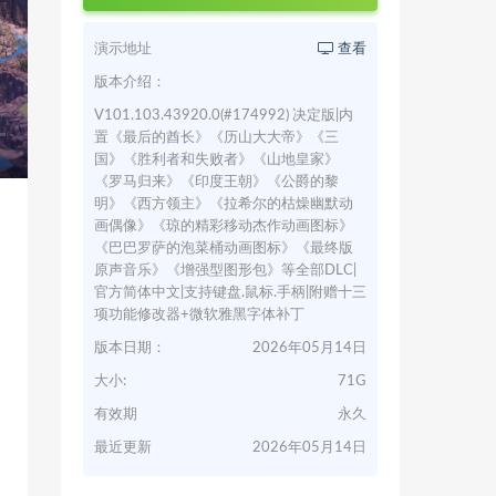
演示地址
查看
版本介绍：
V101.103.43920.0(#174992) 决定版|内
置《最后的酋长》《历山大大帝》《三
国》《胜利者和失败者》《山地皇家》
《罗马归来》《印度王朝》《公爵的黎
明》《西方领主》《拉希尔的枯燥幽默动
画偶像》《琼的精彩移动杰作动画图标》
《巴巴罗萨的泡菜桶动画图标》《最终版
原声音乐》《增强型图形包》等全部DLC|
官方简体中文|支持键盘.鼠标.手柄|附赠十三
项功能修改器+微软雅黑字体补丁
版本日期：
2026年05月14日
大小:
71G
有效期
永久
最近更新
2026年05月14日