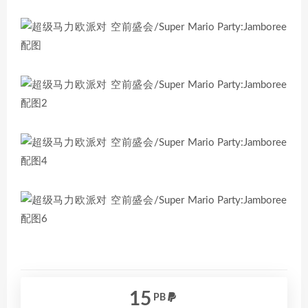
15
PB