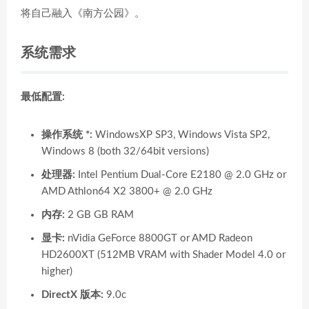
将自己融入《南方公园》。
系统需求
最低配置:
操作系统 *:
WindowsXP SP3, Windows Vista SP2,
Windows 8 (both 32/64bit versions)
处理器:
Intel Pentium Dual-Core E2180 @ 2.0 GHz or
AMD Athlon64 X2 3800+ @ 2.0 GHz
内存:
2 GB GB RAM
显卡:
nVidia GeForce 8800GT or AMD Radeon
HD2600XT (512MB VRAM with Shader Model 4.0 or
higher)
DirectX 版本:
9.0c