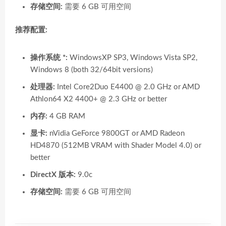
存储空间:
需要 6 GB 可用空间
推荐配置:
操作系统 *:
WindowsXP SP3, Windows Vista SP2,
Windows 8 (both 32/64bit versions)
处理器:
Intel Core2Duo E4400 @ 2.0 GHz or AMD
Athlon64 X2 4400+ @ 2.3 GHz or better
内存:
4 GB RAM
显卡:
nVidia GeForce 9800GT or AMD Radeon
HD4870 (512MB VRAM with Shader Model 4.0) or
better
DirectX 版本:
9.0c
存储空间:
需要 6 GB 可用空间