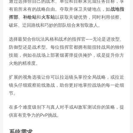
通过选择你自己的战术、单位和目标来完成任务目标，享
有前所未有的战略自由。夺取并保卫关键地点，如
战地指
挥部
、
补给站
和
火车站
以获取关键优势，同时利用侦察、
破坏、迂回路线和巧妙的部队组合来智取敌人。
选择最契合你玩法风格和战术的指挥官——无论是进攻型、
防御型还是战术型。每位指挥官都拥有能扭转战局的独特
技能，例如在战场上部署烟雾弹提供掩护，或是提升你方
火炮的精准度。
扩展的视角选项让你可以拉远镜头掌控全局战略，或拉近
镜头仔细观察前线激战，助你更好地掌控战场的每一处细
节。
在多个难度级别下与真人对手或AI敌军测试你的策略，提
供富有竞争力的PvP挑战。
系统需求