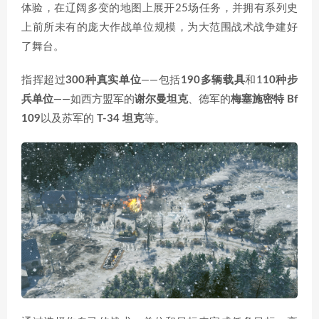
体验，在辽阔多变的地图上展开25场任务，并拥有系列史
上前所未有的庞大作战单位规模，为大范围战术战争建好
了舞台。
指挥超过
300种真实单位
——包括
190多辆载具
和1
10种步
兵单位
——如西方盟军的
谢尔曼坦克
、德军的
梅塞施密特 Bf
109
以及苏军的
T-34 坦克
等。